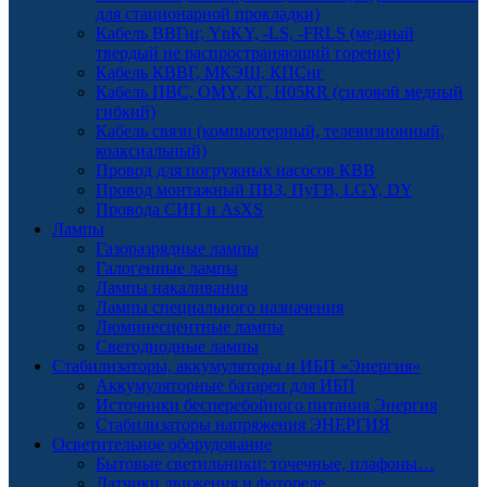
для стационарной прокладки)
Кабель ВВГнг, YnKY, -LS, -FRLS (медный
твердый не распространяющий горение)
Кабель КВВГ, МКЭШ, КПСнг
Кабель ПВС, OMY, КГ, H05RR (силовой медный
гибкий)
Кабель связи (компьютерный, телевизионный,
коаксиальный)
Провод для погружных насосов КВВ
Провод монтажный ПВЗ, ПуГВ, LGY, DY
Провода СИП и AsXS
Лампы
Газоразрядные лампы
Галогенные лампы
Лампы накаливания
Лампы специального назначения
Люминесцентные лампы
Светодиодные лампы
Стабилизаторы, аккумуляторы и ИБП «Энергия»
Аккумуляторные батареи для ИБП
Источники бесперебойного питания Энергия
Стабилизаторы напряжения ЭНЕРГИЯ
Осветительное оборудование
Бытовые светильники: точечные, плафоны…
Датчики движения и фотореле