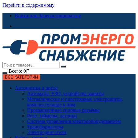
Перейти к содержимому
Войти или Зарегистрироваться
Всего:
0
Р
ВСЕ КАТЕГОРИИ
Автоматика и щиты
Автоматы, УЗО, устройства защиты
Металлические и пластиковые электрощиты,
комплектующие к ним
Промышленные силовые разъёмы
Реле, таймеры, датчики
Система управления электрооборудованием
Трансформаторы
Электродвигатели
Кабель, провод