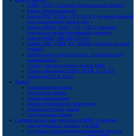
АВВГ, YAKY (силовой алюминиевый кабель)
Кабель бронированный
Кабель ВВГ, YDYp, YKY, CYKY (медный силовой
для стационарной прокладки)
Кабель ВВГнг, YnKY, -LS, -FRLS (медный
твердый не распространяющий горение)
Кабель КВВГ, МКЭШ, КПСнг
Кабель ПВС, OMY, КГ, H05RR (силовой медный
гибкий)
Кабель связи (компьютерный, телевизионный,
коаксиальный)
Провод для погружных насосов КВВ
Провод монтажный ПВЗ, ПуГВ, LGY, DY
Провода СИП и AsXS
Лампы
Газоразрядные лампы
Галогенные лампы
Лампы накаливания
Лампы специального назначения
Люминесцентные лампы
Светодиодные лампы
Стабилизаторы, аккумуляторы и ИБП «Энергия»
Аккумуляторные батареи для ИБП
Источники бесперебойного питания Энергия