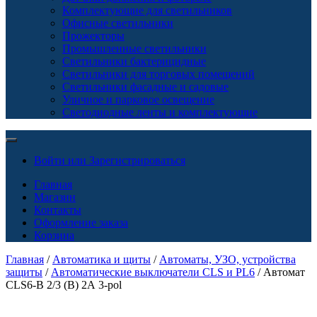
Комплектующие для светильников
Офисные светильники
Прожекторы
Промышленные светильники
Светильники бактерицидные
Светильники для торговых помещений
Светильники фасадные и садовые
Уличное и парковое освещение
Светодиодные ленты и комплектующие
Войти или Зарегистрироваться
Главная
Магазин
Контакты
Оформление заказа
Корзина
Главная
/
Автоматика и щиты
/
Автоматы, УЗО, устройства
защиты
/
Автоматические выключатели CLS и PL6
/ Автомат
CLS6-B 2/3 (B) 2А 3-pol